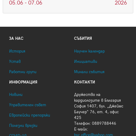
05.06 - 07.06
2026
ЗА НАС
СЪБИТИЯ
История
Научен календар
Устав
Инициативи
Работни групи
Минали събития
ИНФОРМАЦИЯ
КОНТАКТИ
Новини
Дружество на
кардиолозите в България
Управителен съвет
София 1407, бул. „Джеймс
Баучер“ 76, ет. 4, офис
Европейски препоръки
425
Телефон: 0889788446
Полезни връзки
Е-майл:
bsc.office@yahoo.com