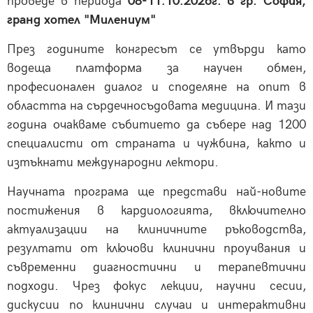
проведе в периода
08-11.10.2026г. в гр. София,
гранд хотел "Милениум"
През годините конгресът се утвърди като
водеща платформа за научен обмен,
професионален диалог и споделяне на опит в
областта на сърдечносъдовата медицина. И тази
година очакваме събитието да събере над 1200
специалисти от страната и чужбина, както и
изтъкнати международни лектори.
Научната програма ще представи най-новите
постижения в кардиологията, включително
актуализации на клиничните ръководства,
резултати от ключови клинични проучвания и
съвременни диагностични и терапевтични
подходи. Чрез фокус лекции, научни сесии,
дискусии по клинични случаи и интерактивни