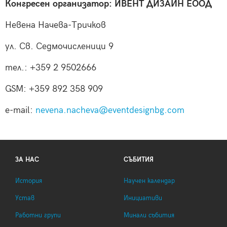
Конгресен организатор: ИВЕНТ ДИЗАЙН ЕООД
Невена Начева-Тричков
ул. Св. Седмочисленици 9
тел.: +359 2 9502666
GSM: +359 892 358 909
e-mail:
nevena.nacheva@eventdesignbg.com
ЗА НАС
СЪБИТИЯ
История
Научен календар
Устав
Инициативи
Работни групи
Минали събития