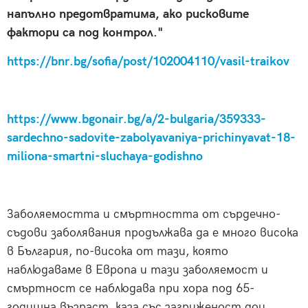
напълно предотвратима, ако рисковите
фактори са под контрол."
https://bnr.bg/sofia/post/102004110/vasil-traikov
https://www.bgonair.bg/a/2-bulgaria/359333-
sardechno-sadovite-zabolyavaniya-prichinyavat-18-
miliona-smartni-sluchaya-godishno
Заболяемостта и смъртността от сърдечно-
съдови заболявания продължава да е много висока
в България, по-висока от тази, която
наблюдаваме в Европа и тази заболяемост и
смъртност се наблюдава при хора под 65-
годишна възраст, каза със загриженост доц.