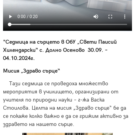
"Седмица на сърцето в ОбУ „Свети Паисий
Хилендарски“ с. Долно Осеново 30.09. –
04.10.2024г.
Мисия „Здраво сърце“
Тази седмица се проведоха множество
мероприятия в училището, организирани от
учителя по природни науки – г-жа Васка
Стоилова. Целта на мисия „Здраво сърце“ бе да
се покаже колко важно е да се грижим активно за
здравето на нашето сърце.