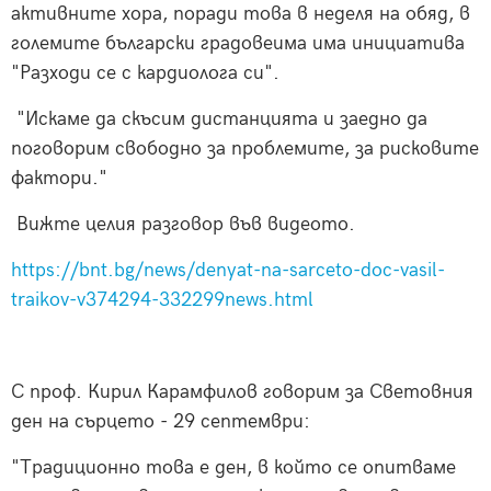
активните хора, поради това в неделя на обяд, в
големите български градовеима има инициатива
"Разходи се с кардиолога си".
"Искаме да скъсим дистанцията и заедно да
поговорим свободно за проблемите, за рисковите
фактори."
Вижте целия разговор във видеото.
https://bnt.bg/news/denyat-na-sarceto-doc-vasil-
traikov-v374294-332299news.html
С проф. Кирил Карамфилов говорим за Световния
ден на сърцето - 29 септември:
"Традиционно това е ден, в който се опитваме