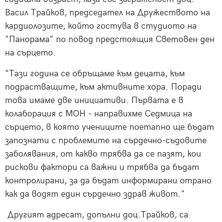
Васил Трайков, председател на Дружеството на
кардиолозите, който гостува в студиото на
"Панорама" по повод предстоящия Световен ден
на сърцето.
"Тази година се обръщаме към децата, към
подрастващите, към активните хора. Поради
това имаме две инициативи. Първата е в
колаборация с МОН - направихме Седмица на
сърцето, в която учениците поетапно ще бъдат
запознати с проблемите на сърдечно-съдовите
заболявания, от какво трябва да се пазят, кои
рискови фактори са важни и трябва да бъдат
контролирани, за да бъдат информирани отрано
как да водят един сърдечно здрав живот."
Другият адресат, допълни доц.Трайков, са