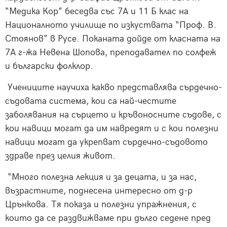
“Медика Кор” беседва със 7А и 11 Б клас на
Националното училище по изкуствата “Проф. В.
Стоянов” в Русе. Поканата дойде от класната на
7А г-жа Невена Шопова, преподавател по солфеж
и български фолклор.
Учениците научиха какво представлява сърдечно-
съдовата система, кои са най-честите
заболявания на сърцето и кръвоносните съдове, с
кои навици могат да им навредят и с кои полезни
навици могат да укрепват сърдечно-съдовото
здраве през целия живот.
“Много полезна лекция и за децата, и за нас,
възрастните, поднесена интересно от д-р
Црънкова. Тя показа и полезни упражнения, с
които да се раздвижваме при дълго седене пред