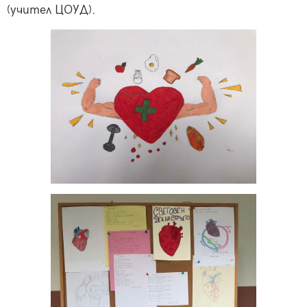
(учител ЦОУД).