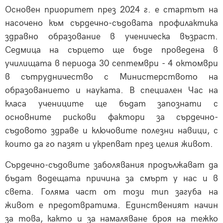
Основен приоритет през 2024 г. е стартът на
насочено към сърдечно-съдовата профилактика
здравно образование в ученическа възраст.
Седмица на сърцето ще бъде проведена в
училищата в периода 30 септември - 4 октомври
в сътрудничество с Министерството на
образованието и науката. В специален Час на
класа учениците ще бъдат запознати с
основните рискови фактори за сърдечно-
съдовото здраве и ключовите полезни навици, с
които да го пазят и укрепват през целия живот.
Сърдечно-съдовите заболявания продължават да
бъдат водещата причина за смърт у нас и в
света. Голяма част от този тип загуба на
живот е предотвратима. Единственият начин
за това, както и за намаляване броя на тежко