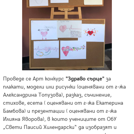
Проведе се Арт конкурс
"Здраво сърце"
за
плакати, модели или рисунки (оценявани от г-жа
Александрина Топузова), разказ, съчинение,
стихове, есета ( оценявани от г-жа Екатерина
Бамбова) и презентации ( оценявани от г-жа
Илияна Яворова), в които учениците от ОбУ
„Свети Паисий Хилендарски“ да изобразят и