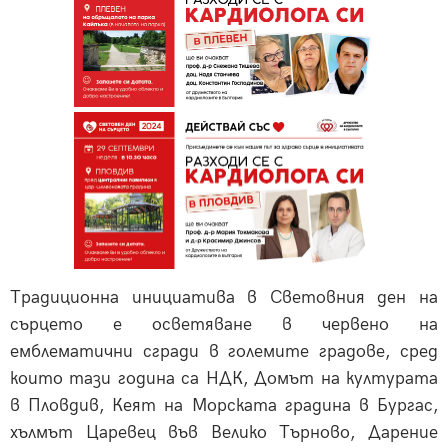
Традиционна инициатива в Световния ден на
сърцето е осветяване в червено на
емблематични сгради в големите градове, сред
които тази година са НДК, Домът на културата
в Пловдив, Кеят на Морската градина в Бургас,
хълмът Царевец във Велико Търново, Дарение