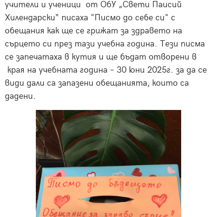
учители и ученици от ОбУ „Свети Паисий
Хилендарски“ писаха "Писмо до себе си" с
обещания как ще се грижат за здравето на
сърцето си през тази учебна година. Тези писма
се запечатаха в кутия и ще бъдат отворени в
края на учебната година – 30 юни 2025г. за да се
види дали са запазени обещанията, които са
дадени.