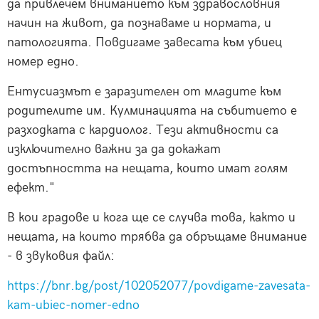
да привлечем вниманието към здравословния
начин на живот, да познаваме и нормата, и
патологията. Повдигаме завесата към убиец
номер едно.
Ентусиазмът е заразителен от младите към
родителите им. Кулминацията на събитието е
разходката с кардиолог. Тези активности са
изключително важни за да докажат
достъпността на нещата, които имат голям
ефект."
В кои градове и кога ще се случва това, както и
нещата, на които трябва да обръщаме внимание
- в звуковия файл:
https://bnr.bg/post/102052077/povdigame-zavesata-
kam-ubiec-nomer-edno