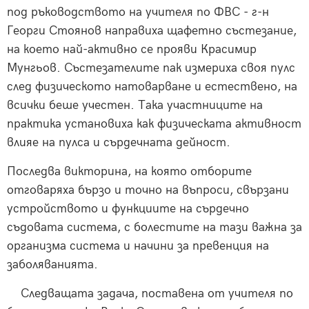
под ръководството на учителя по ФВС - г-н
Георги Стоянов направиха щафетно състезание,
на което най-активно се прояви Красимир
Мунгьов. Състезателите пак измериха своя пулс
след физическото натоварване и естествено, на
всички беше учестен. Така участниците на
практика установиха как физическата активност
влияе на пулса и сърдечната дейност.
Последва викторина, на която отборите
отговаряха бързо и точно на въпроси, свързани
устройството и функциите на сърдечно
съдовата система, с болестите на тази важна за
организма система и начини за превенция на
заболяванията.
Следващата задача, поставена от учителя по