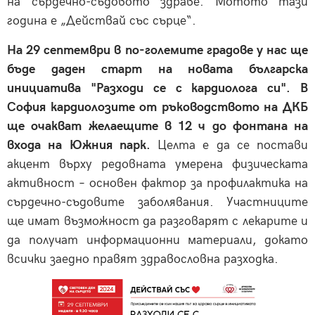
на сърдечно-съдовото здраве. Мотото тази
година е „Действай със сърце“.
На 29 септември в по-големите градове у нас ще
бъде даден старт на новата българска
инициатива "Разходи се с кардиолога си". В
София кардиолозите от ръководството на ДКБ
ще очакват желаещите в 12 ч до фонтана на
входа на Южния парк.
Целта е да се постави
акцент върху редовната умерена физическата
активност – основен фактор за профилактика на
сърдечно-съдовите заболявания. Участниците
ще имат възможност да разговарят с лекарите и
да получат информационни материали, докато
всички заедно правят здравословна разходка.