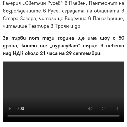
Галерия „Светлин Русев“ в Плевен, Пантеонът на
възрожденците в Русе, сградата на общината в
Стара Загора, читалище Виделина в Панагюрище,
читалище Театъра в Троян и др.
За първи път тази година ще има шоу с 50
дрона, които ще „изрисуват“ сърце в небето
над НДК около 21 часа на 29 септември.