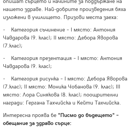
опишат сърцето и начините за поддържане на
нашето здраве. Най-добрите произведения бяха
изложени в училището. Призови места заеха:
- Категория съчинение – I място: Антония
Чавдарова (9. клас); II място: Дебора Яворова
(7.клас);
- Категория презентация – I място: Антония
Чавдарова (9. клас);
- Категория рисунка – I място: Дебора Яворова
(7.клас); II място: Моника Чобанова (9. клас); III
място: Лора Синякова (8. клас); поощрителни
награди: Гергана Тахчийска и Кейти Тахчийска.
Интересна проява бе
"Писмо до бъдещето" –
обещание за здраво сърце: