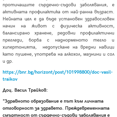
протичащите сърдечно-съдови заболявания, е
активната профилактика от най-ранна възраст.
Нейната цел е да бъде установен здравословен
начин на живот с физическа активност,
балансирано хранене, редовни профилактични
прегледи, борба с наднорменото тегло и
хипертонията, недопускане на вредни навици
като пушене, употреба на алкохол, мазнини и сол
и др.
https://bnr.bg/horizont/post/101998800/doc-vasil-
traikov
Доц. Васил Трайков:
"Здравното образование е път към личната
отговорност за здравето.
Преждевременната
смъртност от сърдечно-съдови заболявания е