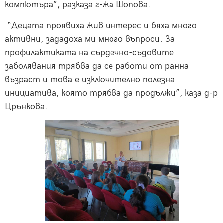
компютъра”, разказа г-жа Шопова.
“Децата проявиха жив интерес и бяха много
активни, зададоха ми много въпроси. За
профилактиката на сърдечно-съдовите
заболявания трябва да се работи от ранна
възраст и това е изключително полезна
инициатива, която трябва да продължи”, каза д-р
Црънкова.