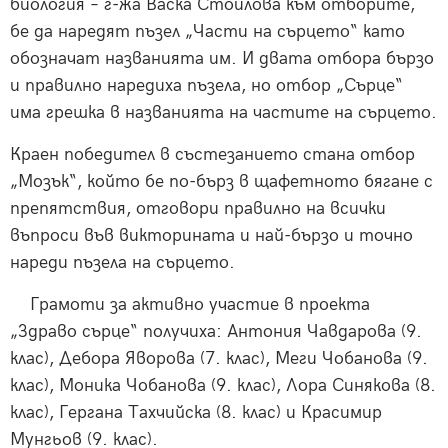
биология – г-жа Васка Стоилова към отборите,
бе да наредят пъзел „Части на сърцето“ като
обозначат названията им. И двата отбора бързо
и правилно наредиха пъзела, но отбор „Сърце“
има грешка в названията на частите на сърцето.
Краен победител в състезанието стана отбор
„Мозък“, който бе по-бърз в щафетното бягане с
препятствия, отговори правилно на всички
въпроси във викторината и най-бързо и точно
нареди пъзела на сърцето.
Грамоти за активно участие в проекта
„Здраво сърце“ получиха: Антония Чавдарова (9.
клас), Дебора Яворова (7. клас), Меги Чобанова (9.
клас), Моника Чобанова (9. клас), Лора Синякова (8.
клас), Гергана Тахчийска (8. клас) и Красимир
Мунгьов (9. клас).