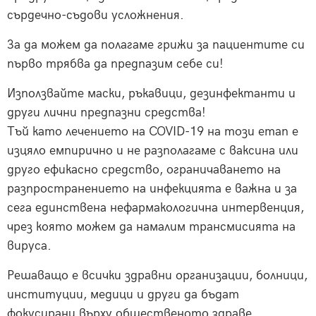
сърдечно-съдови усложнения.
За да можем да полагаме грижи за пациентите си
първо трябва да предпазим себе си!
Използвайте маски, ръкавици, дезинфектанти и
други лични предпазни средства!
Тъй като лечението на COVID-19 на този етап е
изцяло емпирично и не разполагаме с ваксина или
друго ефикасно средство, ограничаването на
разпространението на инфекцията е важна и за
сега единствена нефармакологична интервенция,
чрез която можем да намалим трансмисията на
вируса.
Решаващо е всички здравни организации, болници,
институции, медици и други да бъдат
фокусирани върху общественото здраве.