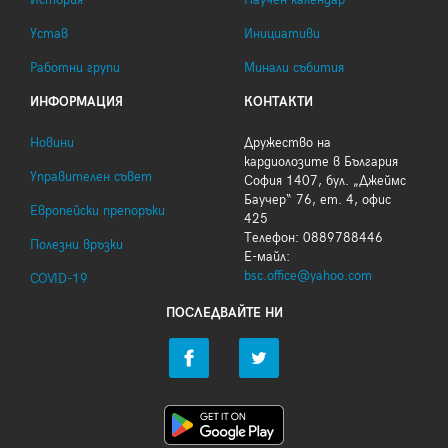
История
Научен календар
Устав
Инициативи
Работни групи
Минали събития
ИНФОРМАЦИЯ
КОНТАКТИ
Новини
Дружество на
кардиолозите в България
Управителен съвет
София 1407, бул. „Джеймс
Баучер“ 76, ет. 4, офис
Европейски препоръки
425
Телефон: 0889788446
Полезни връзки
Е-майл:
bsc.office@yahoo.com
COVID-19
ПОСЛЕДВАЙТЕ НИ