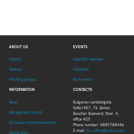
ABOUT US
EVENTS
History
Scientific calendar
Statutes
Initiatives
Working groups
Past events
INFORMATION
CONTACTS
News
Bulgarian cardiologists
Sofia1407, 76 James
Management board
Boucher Bulevard, floor. 4,
office 425
European recommendations
Phone number: 0889788446
E-mail:
bsc.office@yahoo.com
Useful links