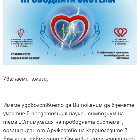
Уважаеми колеги,
Имаме удоволствието да Ви поканим да вземете
участие в предстоящия научен симпозиум на
тема „Стимулация на проводната система“,
организиран от Дружество на кардиолозите в
България, съвместно с Съсловно сдружението по