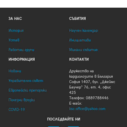
ЗА НАС
СЪБИТИЯ
История
Научен календар
Устав
Инициативи
Работни групи
Минали събития
ИНФОРМАЦИЯ
КОНТАКТИ
Новини
Дружество на
кардиолозите в България
Управителен съвет
София 1407, бул. „Джеймс
Баучер“ 76, ет. 4, офис
Европейски препоръки
425
Телефон: 0889788446
Полезни връзки
Е-майл:
bsc.office@yahoo.com
COVID-19
ПОСЛЕДВАЙТЕ НИ