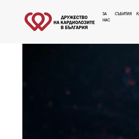
ЗА
CЪБИТИЯ
К
НАС