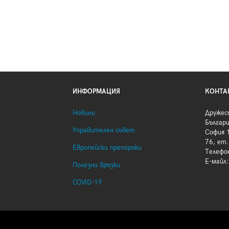
ИНФОРМАЦИЯ
КОНТА
Новини
Дружес
Българ
Управителен съвет
София 1
76, ет.
Европейски препоръки
Телефо
Е-майл
Полезни връзки
COVID-19