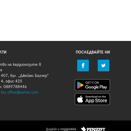
КТИ
ПОСЛЕДВАЙТЕ НИ
тво на кардиолозите в
ия
407, бул. „Джеймс Баучер“
 4, офис 425
н: 0889788446
:
bsc.office@yahoo.com
Дизайн и поддръжка