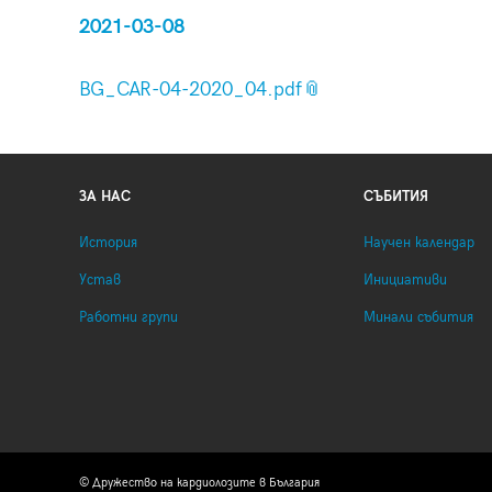
2021-03-08
BG_CAR-04-2020_04.pdf
ЗА НАС
СЪБИТИЯ
История
Научен календар
Устав
Инициативи
Работни групи
Минали събития
© Дружество на кардиолозите в България