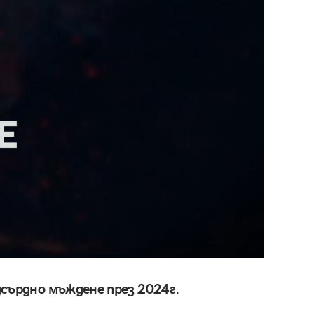
дсърдно мъждене през 2024г.