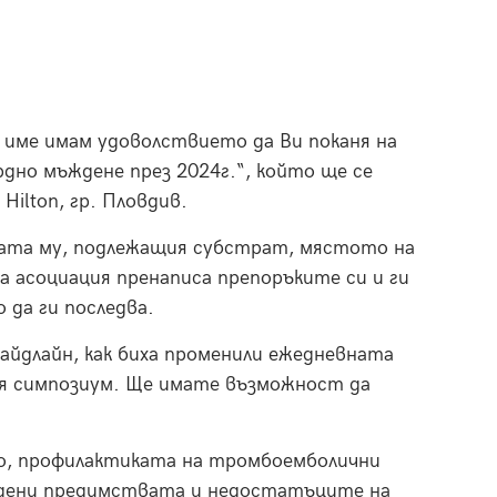
 име имам удоволствието да Ви поканя на
дно мъждене през 2024г.“, който ще се
Hilton, гр. Пловдив.
зата му, подлежащия субстрат, мястото на
 асоциация пренаписа препоръките си и ги
 да ги последва.
айдлайн, как биха променили ежедневната
ия симпозиум. Ще имате възможност да
то, профилактиката на тромбоемболични
ъдени предимствата и недостатъците на