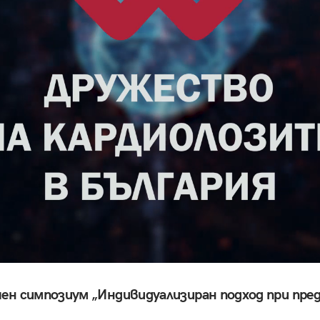
ен симпозиум „Индивидуализиран подход при пре