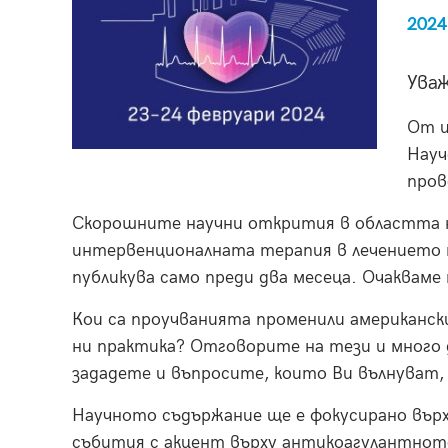
2024
Уваж
От и
Науч
пров
Скорошните научни открития в областта н
интервенционалната терапия в лечението м
публикува само преди два месеца. Очакваме
Кои са проучванията променили американски
ни практика? Отговорите на тези и много 
зададете и въпросите, които Ви вълнуват,
Научното съдържание ще е фокусирано вър
събития с акцент върху антикоагулантнот