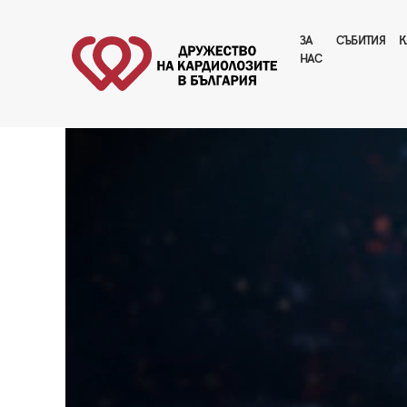
ЗА
CЪБИТИЯ
К
НАС