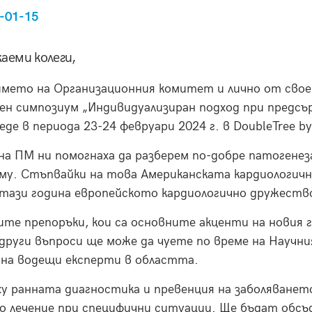
-01-15
аеми колеги,
мето на Организационния комитет и лично от свое
ен симпозиум „Индивидуализиран подход при предсър
еде в периода 23-24 февруари 2024 г. в DoubleTree by 
а ПМ ни помогнаха да разберем по-добре патогене
у. Стъпвайки на това Американската кардиологична
 тази година европейското кардиологично дружество
те препоръки, кои са основните акценти на новия г
други въпроси ще може да чуете по време на Научн
 на водещи експерти в областта.
ху ранната диагностика и превенция на заболяване
о лечение при специфични ситуации. Ще бъдат обс