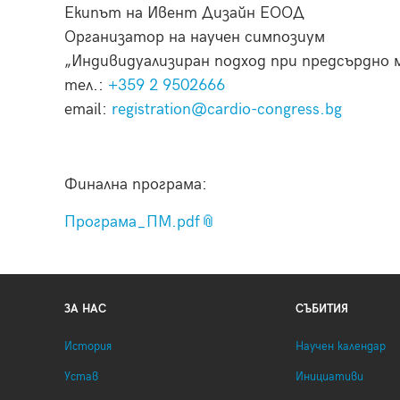
Екипът на Ивент Дизайн ЕООД
Организатор на научен симпозиум
„Индивидуализиран подход при предсърдно 
тел.:
+359 2 9502666
email:
registration@cardio-congress.bg
Финална програма:
Програма_ПМ.pdf
ЗА НАС
СЪБИТИЯ
История
Научен календар
Устав
Инициативи