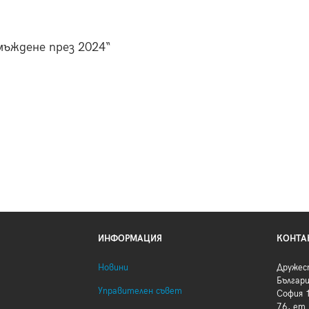
мъждене през 2024“
ИНФОРМАЦИЯ
КОНТА
Новини
Дружес
Българ
Управителен съвет
София 1
76, ет.