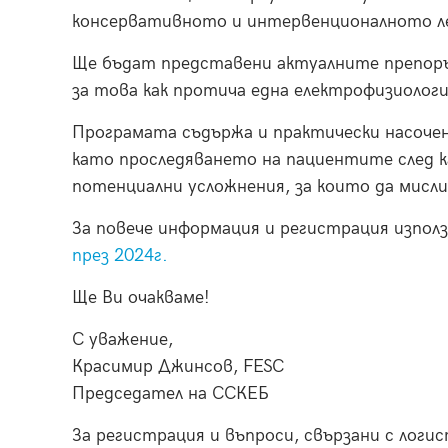
консервативното и интервенционалното ле
Ще бъдат представени актуалните препоръки
за това как протича една електрофизиологи
Програмата съдържа и практически насочени
като проследяването на пациентите след ка
потенциални усложнения, за които да мисли
За повече информация и регистрация изпо
през 2024г.
Ще Ви очакваме!
С уважение,
Красимир Джинсов, FESC
Председател на ССКЕБ
За регистрация и въпроси, свързани с логи