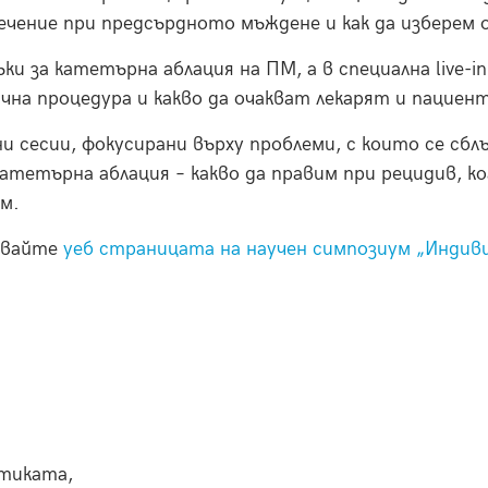
чение при предсърдното мъждене и как да изберем 
 за катетърна аблация на ПМ, a в специална live-in
чна процедура и какво да очакват лекарят и пациен
 сесии, фокусирани върху проблеми, с които се сбл
тетърна аблация – какво да правим при рецидив, к
м.
лзвайте
уеб страницата на научен симпозиум „Индив
стиката,