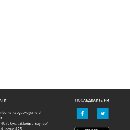
КТИ
ПОСЛЕДВАЙТЕ НИ
тво на кардиолозите в
ия
407, бул. „Джеймс Баучер“
 4, офис 425