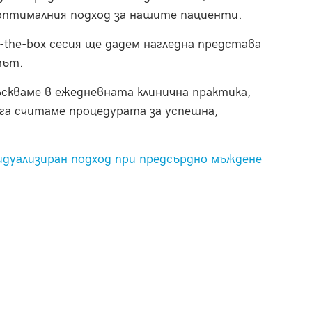
оптималния подход за нашите пациенти.
-the-box сесия ще дадем нагледна представа
тът.
ъскваме в ежедневната клинична практика,
ога считаме процедурата за успешна,
идуализиран подход при предсърдно мъждене