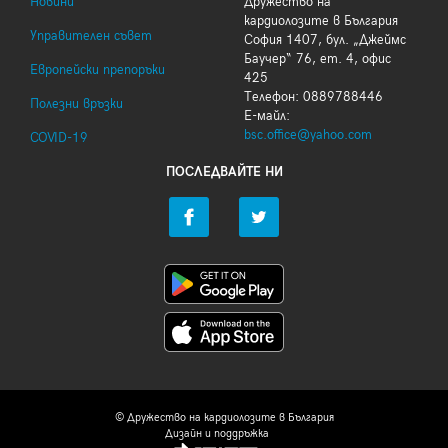
Новини
Дружество на
кардиолозите в България
Управителен съвет
София 1407, бул. „Джеймс
Баучер“ 76, ет. 4, офис
Европейски препоръки
425
Телефон: 0889788446
Полезни връзки
Е-майл:
bsc.office@yahoo.com
COVID-19
ПОСЛЕДВАЙТЕ НИ
© Дружество на кардиолозите в България
Дизайн и поддръжка