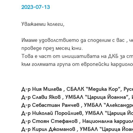
2023-07-13
Уважаеми колеги,
Имаме удоволствието да споделим с вас , 
проведе през месец юни.
Това е част от инициативата на ДКБ за ст
към голямата група от европейски кардиоло
Д-р Ния Милева , СБАЛК “Медика Кор”, Рус
Д-р Слави Яков , УМБАЛ “Царица Йоанна”,
Д-р Себастиан Ранчев , УМБАЛ “Александр
Д-р Николай Поройлиев, УМБАЛ “Царица Й
Д-р Стоян Стефанов , Национална кардио
Д-р Кирил Джоманов , УМБАЛ “Царица Йоа