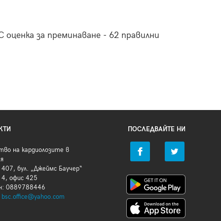
 оценка за преминаване - 62 правилни
КТИ
ПОСЛЕДВАЙТЕ НИ
тво на кардиолозите в
ия
407, бул. „Джеймс Баучер“
 4, офис 425
н: 0889788446
:
bsc.office@yahoo.com