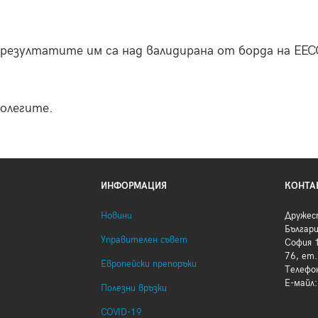
резултатите им са над валидирана от борда на EECC
колегите.
ИНФОРМАЦИЯ
КОНТА
Новини
Дружес
Българ
Управителен съвет
София 1
76, ет.
Европейски препоръки
Телефо
Е-майл
Полезни връзки
COVID-19