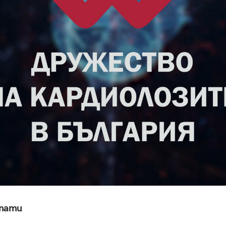
лтати