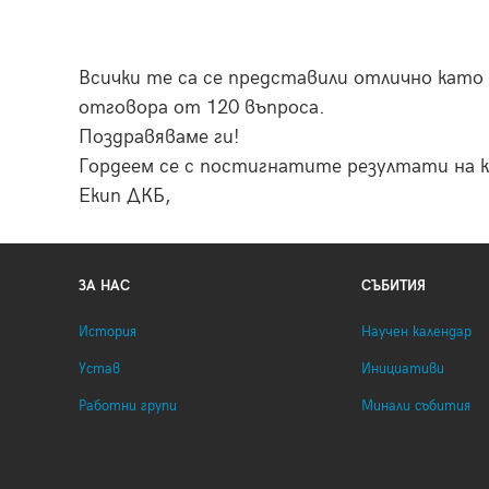
Всички те са се представили отлично като 
отговора от 120 въпроса.
Поздравяваме ги!
Гордеем се с постигнатите резултати на 
Екип ДКБ,
ЗА НАС
СЪБИТИЯ
История
Научен календар
Устав
Инициативи
Работни групи
Минали събития