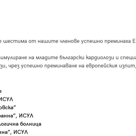
че шестима от нашите членове успешно преминаха Ев
имулиране на младите български кардиолози и специ
зи, чрез успешно преминаване на европейския изпит
е
 ИСУЛ
овска”
оанна”, ИСУЛ
логична болница
нна”, ИСУЛ