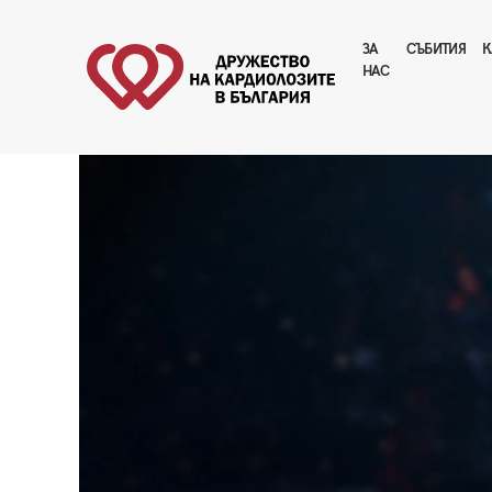
ЗА
CЪБИТИЯ
К
НАС